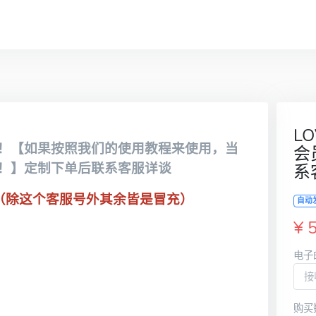
L
！【如果按照我们的使用教程来使用，当
会
！】定制下单后联系客服详谈
系
（除这个客服号外其余皆是冒充）
自动
¥ 
电子
购买