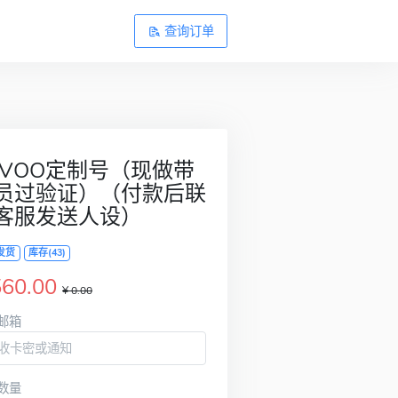
查询订单
OVOO定制号（现做带
员过验证）（付款后联
客服发送人设）
发货
库存(43)
560.00
¥ 0.00
邮箱
数量