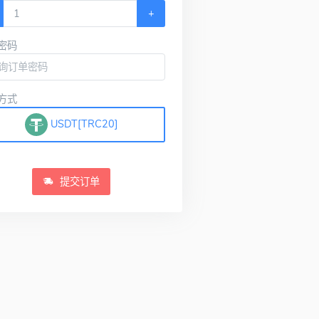
+
密码
方式
USDT[TRC20]
提交订单