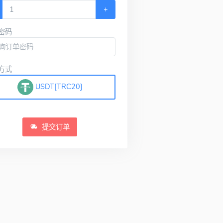
+
密码
方式
USDT[TRC20]
提交订单