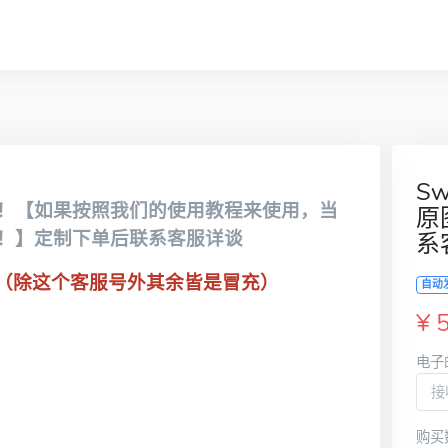
S
！【如果按照我们的使用教程来使用，当
原
！】定制下单后联系客服详谈
系
（除这个客服号外其余皆是冒充）
自动
¥ 
电子
购买