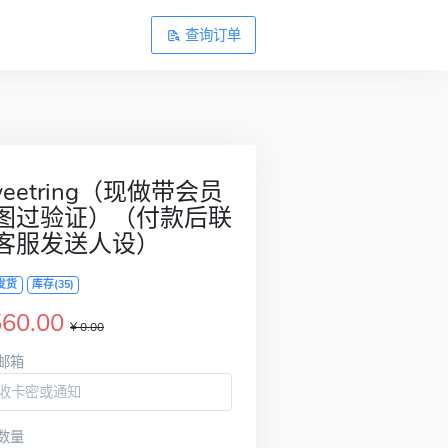
查询订单
weetring（现做带会员
图过验证）（付款后联
客服发送人设）
发货
库存(35)
560.00
¥ 0.00
邮箱
数量