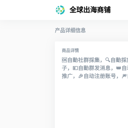
全球出海商铺
产品详细信息
商品详情
自動社群採集，
自動採
🆗
🔍
子，
自動群发消息，
自
💴
👑
推广，
自动注册账号，
🎉
🎆