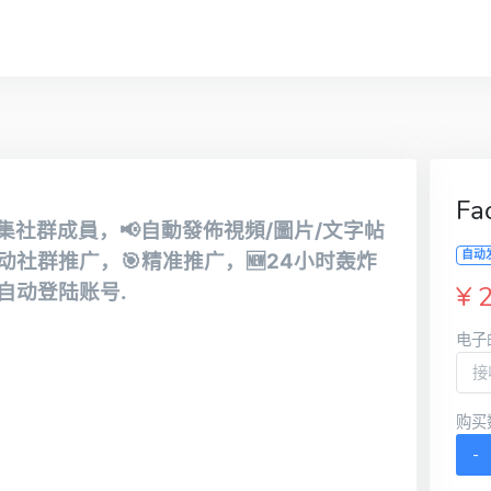
F
集社群成員，
自動發佈視頻/圖片/文字帖
📢
自动
动社群推广，
精准推广，
24小时轰炸
🎯
🆕
自动登陆账号.
¥ 
电子
购买
-