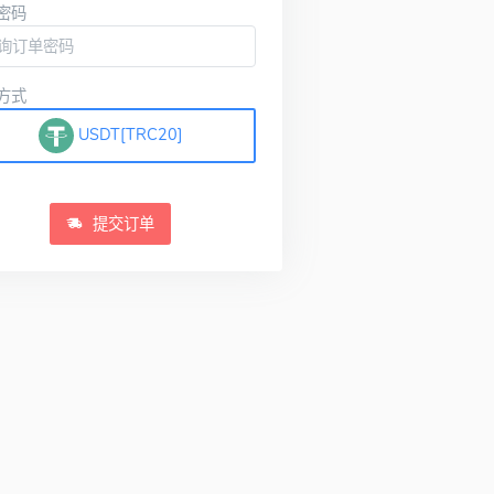
密码
方式
USDT[TRC20]
提交订单